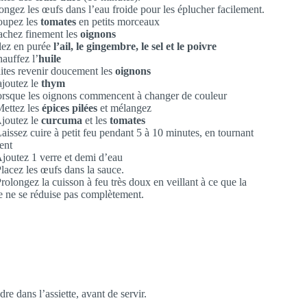
longez les œufs dans l’eau froide pour les éplucher facilement.
oupez les
tomates
en petits morceaux
achez finement les
oignons
ilez en purée
l’ail, le gingembre, le sel et le poivre
hauffez l’
huile
aites revenir doucement les
oignons
ajoutez le
thym
orsque les oignons commencent à changer de couleur
Mettez les
épices pilées
et mélangez
Ajoutez le
curcuma
et les
tomates
Laissez cuire à petit feu pendant 5 à 10 minutes, en tournant
ent
Ajoutez 1 verre et demi d’eau
Placez les œufs dans la sauce.
rolongez la cuisson à feu très doux en veillant à ce que la
e ne se réduise pas complètement.
re dans l’assiette, avant de servir.