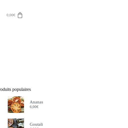
0,00
€
oduits populaires
Ananas
6,00
€
Goutali