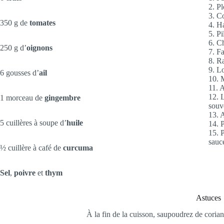
2. P
3. C
350 g de
tomates
4. H
5. P
6. C
250 g d’
oignons
7. F
8. R
9. L
6 gousses d’
ail
10. 
11. 
12. 
1 morceau de
gingembre
souv
13. 
5 cuillères à soupe d’
huile
14. 
15. P
sauc
½ cuillère à café de
curcuma
Sel
,
poivre
et
thym
Astuces
À la fin de la cuisson, saupoudrez de coriand