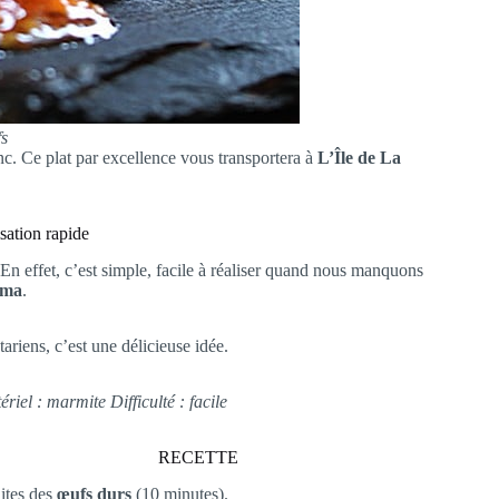
s
lanc. Ce plat par excellence vous transportera à
L’Île de La
isation rapide
 En effet, c’est simple, facile à réaliser quand nous manquons
uma
.
ariens, c’est une délicieuse idée.
iel : marmite Difficulté : facile
RECETTE
aites des
œufs durs
(10 minutes).