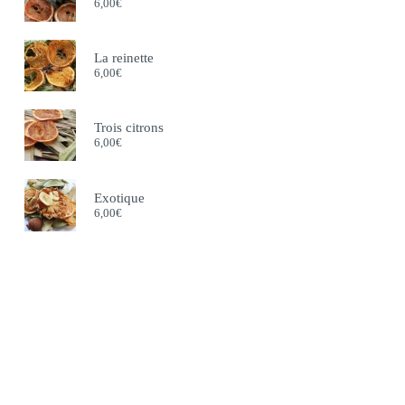
6,00
€
La reinette
6,00
€
Trois citrons
6,00
€
Exotique
6,00
€