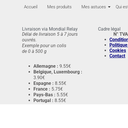
Accueil
Mes produits
Mes astuces
Qui es
Livraison via Mondial Relay
Cadre légal
Délai de livraison 5 à 7 jours
N° TV
Conditio
ouvrés.
Politique
Exemple pour un colis
Cookies
de 0 à 500 g
Contact
Allemagne :
9.55€
Belgique, Luxembourg :
3.90€
Espagne :
8.55€
France :
5.75€
Pays-Bas :
5.55€
Portugal :
8.55€
Autriche, Italie :
12.55€
Afrique, Asie :
Sur devis