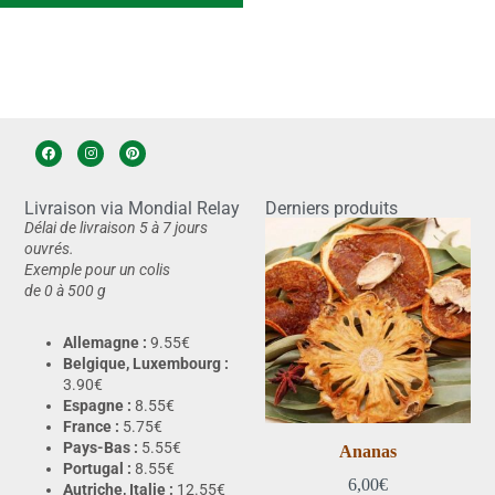
Livraison via Mondial Relay
Derniers produits
Délai de livraison 5 à 7 jours
ouvrés.
Exemple pour un colis
de 0 à 500 g
Allemagne :
9.55€
Belgique, Luxembourg :
3.90€
Espagne :
8.55€
France :
5.75€
Pays-Bas :
5.55€
Ananas
Portugal :
8.55€
6,00
€
Autriche, Italie :
12.55€